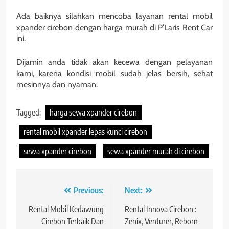
Ada baiknya silahkan mencoba layanan rental mobil
xpander cirebon dengan harga murah di P’Laris Rent Car
ini.
Dijamin anda tidak akan kecewa dengan pelayanan
kami, karena kondisi mobil sudah jelas bersih, sehat
mesinnya dan nyaman.
Tagged:
harga sewa xpander cirebon
rental mobil xpander lepas kunci cirebon
sewa xpander cirebon
sewa xpander murah di cirebon
Post
Previous:
Next:
navigation
Rental Mobil Kedawung
Rental Innova Cirebon :
Cirebon Terbaik Dan
Zenix, Venturer, Reborn