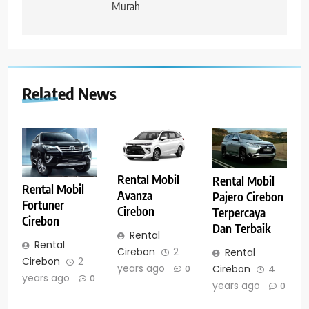
Murah
Related News
Rental Mobil
Rental Mobil
Rental Mobil
Avanza
Pajero Cirebon
Fortuner
Cirebon
Terpercaya
Cirebon
Dan Terbaik
Rental
Rental
Cirebon
2
Rental
Cirebon
2
years ago
Cirebon
4
0
years ago
0
years ago
0