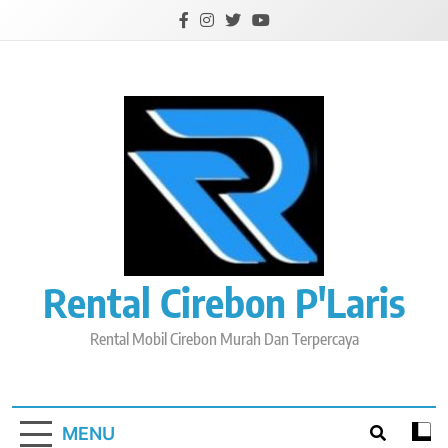
Skip
to
content
Rental Cirebon P'Laris
Rental Mobil Cirebon Murah Dan Terpercaya
MENU