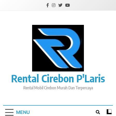
Skip
to
content
Rental Cirebon P'Laris
Rental Mobil Cirebon Murah Dan Terpercaya
MENU