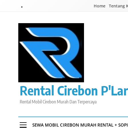
Skip
Home
Tentang 
to
content
Rental Cirebon P'Lar
Rental Mobil Cirebon Murah Dan Terpercaya
SEWA MOBIL CIREBON MURAH RENTAL + SOP