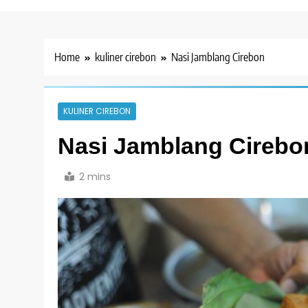
Home
kuliner cirebon
Nasi Jamblang Cirebon
KULINER CIREBON
Nasi Jamblang Cirebo
2 mins