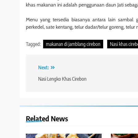
khas makanan ini adalah penggunaan daun Jati sebag
Menu yang tersedia biasanya antara lain sambal go
perkedel, sate kentang, telur dadar/telur goreng, telu
Tagged:
makanan di jamblang cirebon
Nasi khas cire
Post
Next:
navigation
Nasi Lengko Khas Cirebon
Related News