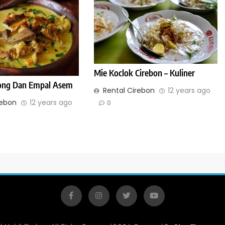
Mie Koclok Cirebon – Kuliner
ong Dan Empal Asem
Rental Cirebon
12 years ago
rebon
12 years ago
0