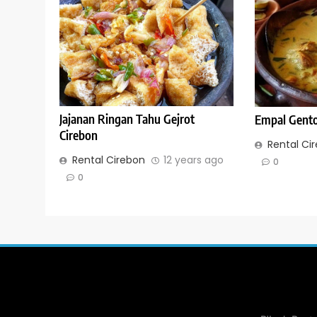
Jajanan Ringan Tahu Gejrot
Empal Gent
Cirebon
Rental Ci
Rental Cirebon
12 years ago
0
0